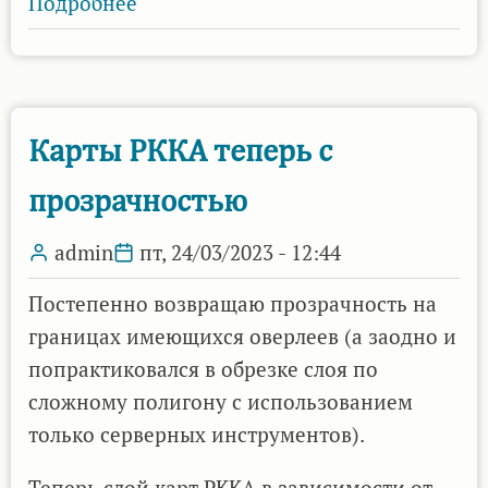
Подробнее
о
2-
3-
верстные
карты
Карты РККА теперь с
и
прозрачностью
карта
Стрельбицкого
admin
пт, 24/03/2023 - 12:44
Постепенно возвращаю прозрачность на
границах имеющихся оверлеев (а заодно и
попрактиковался в обрезке слоя по
сложному полигону с использованием
только серверных инструментов).
Теперь слой карт РККА в зависимости от