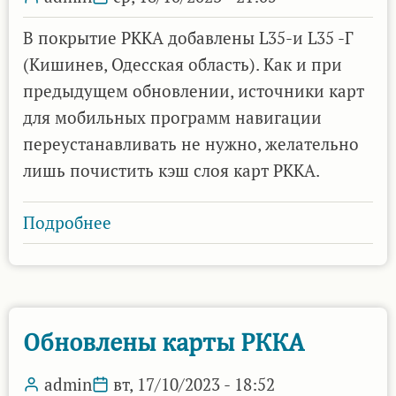
В покрытие РККА добавлены L35-и L35 -Г
(Кишинев, Одесская область). Как и при
предыдущем обновлении, источники карт
для мобильных программ навигации
переустанавливать не нужно, желательно
лишь почистить кэш слоя карт РККА.
Подробнее
о
Еще
одно
обновление
карт
Обновлены карты РККА
РККА
admin
вт, 17/10/2023 - 18:52