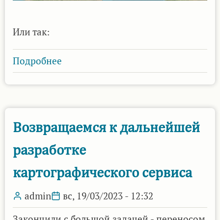
Или так:
Подробнее
о
Карты
РККА
теперь
с
Возвращаемся к дальнейшей
прозрачностью
разработке
картографического сервиса
admin
вс, 19/03/2023 - 12:32
Закончили с большой задачей - переносом