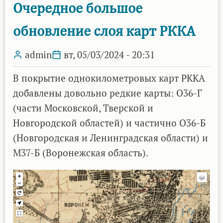
поводу
Очередное большое
проекта
обновление слоя карт РККА
AnyGIS
admin
вт, 05/03/2024 - 20:31
В покрытие однокилометровых карт РККА
добавлены довольно редкие карты: O36-Г
(части Московской, Тверской и
Новгородской областей) и частично O36-Б
(Новгородская и Ленинградская области) и
M37-Б (Воронежская область).