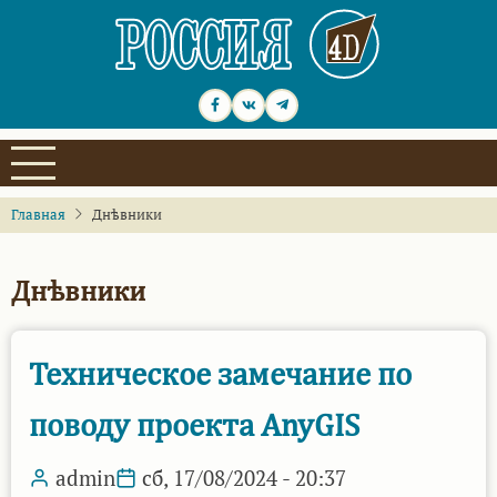
Перейти
к
основному
содержанию
Главная
Днѣвники
Днѣвники
Техническое замечание по
поводу проекта AnyGIS
admin
сб, 17/08/2024 - 20:37