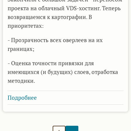
проекта на облачный VDS-хостинг. Теперь
возвращаемся к картографии. В
приоритетах:
- Прозрачность всех оверлеев на их
границах;
- Оценка точности привязки для
имеющихся (и будущих) слоев, отработка
методики.
Подробнее
о
Возвращаемся
к
дальнейшей
Нумерация
Следующая