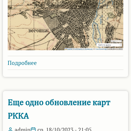
Подробнее
о
Очередное
большое
обновление
слоя
Еще одно обновление карт
карт
РККА
РККА
admin
ср, 18/10/2023 - 21:05