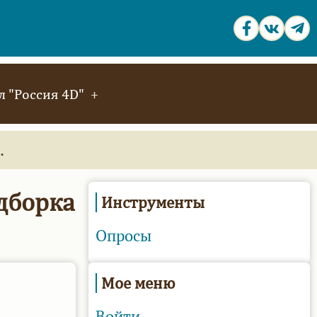
 "Россия 4D"
.
дборка
Инструменты
Опросы
Мое меню
Войти