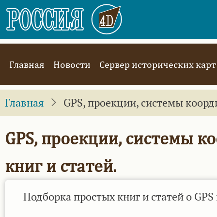
Перейти
к
основному
содержанию
Main
Главная
Новости
Сервер исторических карт
navigation
Главная
GPS, проекции, системы коорди
GPS, проекции, системы к
книг и статей.
Подборка простых книг и статей о GPS 