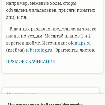
например, межевые ходы, споры,
объявления владельцев, присяги понятых
лиц) и т.д.
В данных раздачах представлены только
планы по уездам. Масштаб планов 1 и 2
версты в дюйме. Источники:
oldmaps.ru
(клейма) и
kartolog.ru
. Фрагменты листов.
ПРЯМОЕ СКАЧИВАНИЕ
Инструменты
Опросы
Мы используем файлы cookies чтобы