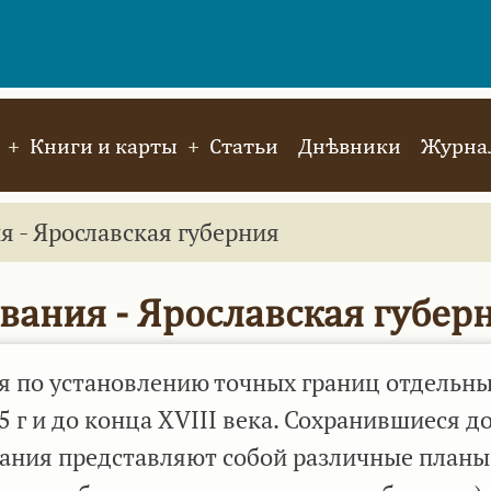
Книги и карты
Статьи
Днѣвники
Журнал
 - Ярославская губерния
ания - Ярославская губер
 по установлению точных границ отдельн
5 г и до конца XVIII века. Сохранившиеся д
ания представляют собой различные планы