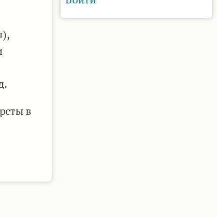
),
и
д.
рсты в