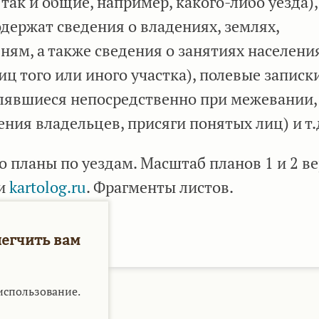
 так и общие, например, какого-либо уезда),
держат сведения о владениях, землях,
ям, а также сведения о занятиях населения
ц того или иного участка), полевые записк
влявшиеся непосредственно при межевании,
ния владельцев, присяги понятых лиц) и т.
 планы по уездам. Масштаб планов 1 и 2 ве
 и
kartolog.ru
. Фрагменты листов.
легчить вам
использование.