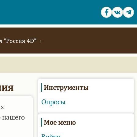
 "Россия 4D"
ния
Инструменты
Опросы
ых
о нашего
Мое меню
Войти