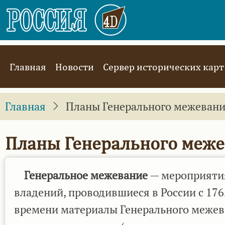
Перейти
к
основному
содержанию
Main
Главная
Новости
Сервер исторических карт
navigation
Главная
Планы Генерального межевания
Планы Генерального межев
Генеральное межевание
— мероприятия
владений, проводившиеся в России с 176
времени материалы Генерального межев