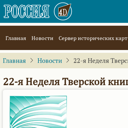
Перейти
к
основному
содержанию
Main
Главная
Новости
Сервер исторических карт
navigation
Главная
Новости
22-я Неделя Тверс
22-я Неделя Тверской кни