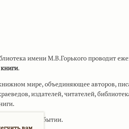
иблиотека имени М.В.Горького проводит еж
 книги
.
 книжном мире, объединяющее авторов, пис
раеведов, издателей, читателей, библиотек
ниги.
стие в этом событии.
легчить вам