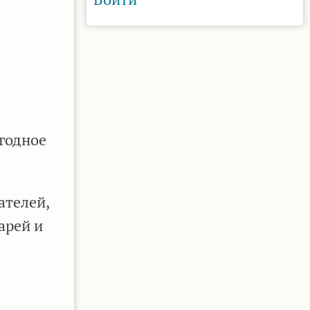
егодное
ателей,
арей и