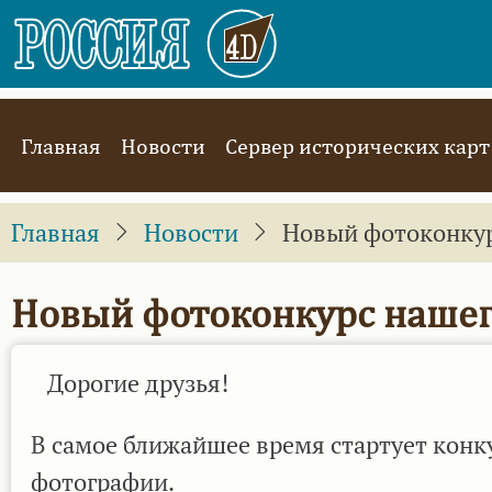
Перейти
к
основному
содержанию
Main
Главная
Новости
Сервер исторических карт
navigation
Главная
Новости
Новый фотоконкур
Новый фотоконкурс нашег
Дорогие друзья!
В самое ближайшее время стартует конк
фотографии.