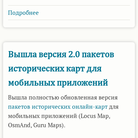
Подробнее
о
Вышла
версия
2.1
пакетов
Вышла версия 2.0 пакетов
исторических
исторических карт для
карт
для
мобильных приложений
мобильных
приложений
Вышла полностью обновленная версия
пакетов исторических онлайн-карт
для
мобильных приложений (Locus Map,
OsmAnd, Guru Maps).