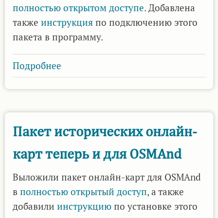
полностью открытом доступе
. Добавлена
также
инструкция
по подключению этого
пакета в программу.
Подробнее
о
Для
пакетов
исторических
карт
Пакет исторических онлайн-
добавили
карт теперь и для OSMAnd
поддержку
Guru
Выложили пакет онлайн-карт для OSMAnd
Maps
в
полностью открытый доступ
, а также
добавили
инструкцию
по установке этого