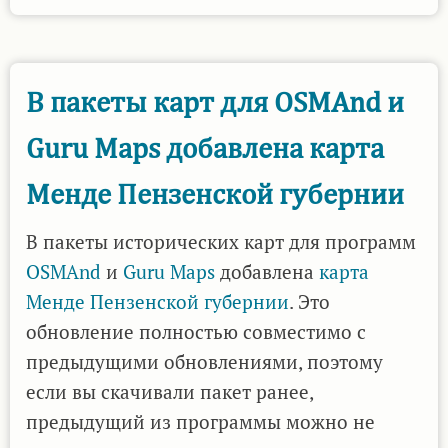
версия
2.0
пакетов
В пакеты карт для OSMAnd и
исторических
Guru Maps добавлена карта
карт
для
Менде Пензенской губернии
мобильных
приложений
В пакеты исторических карт для программ
OSMAnd
и
Guru Maps
добавлена
карта
Менде Пензенской губернии
. Это
обновление полностью совместимо с
предыдущими обновлениями, поэтому
если вы скачивали пакет ранее,
предыдущий из программы можно не