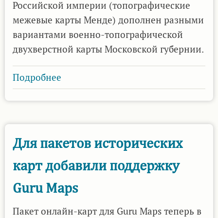
в
Российской империи (топографические
открытом
межевые карты Менде) дополнен разными
доступе
вариантами военно-топографической
двухверстной карты Московской губернии.
Подробнее
о
Двухверстные
карты
Московской
губернии
Для пакетов исторических
на
карт добавили поддержку
нашем
сервере
Guru Maps
карт
Пакет онлайн-карт для Guru Maps теперь в