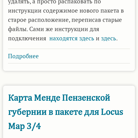
удалять, а просто распаковать по
инструкции содержимое нового пакета в
старое расположение, переписав старые
файлы. Сами же инструкции для
подключения
находятся здесь
и
здесь
.
Подробнее
о
В
пакеты
карт
для
Карта Менде Пензенской
OSMAnd
губернии в пакете для Locus
и
Guru
Map 3/4
Maps