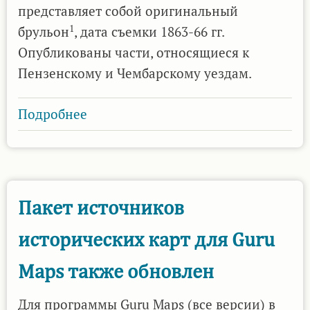
представляет собой оригинальный
1
брульон
, дата съемки 1863-66 гг.
Опубликованы части, относящиеся к
Пензенскому и Чембарскому уездам.
Подробнее
о
Карта
Менде
Пензенской
губернии
Пакет источников
на
исторических карт для Guru
нашем
сервере
Maps также обновлен
карт
Для программы Guru Maps (все версии) в