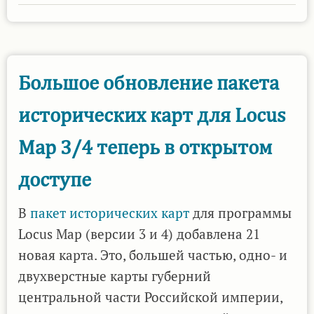
Теперь
в
открытом
доступе
Большое обновление пакета
и
исторических карт для Locus
пакет
исторических
Map 3/4 теперь в открытом
карт
доступе
для
OSMAnd
В
пакет исторических карт
для программы
с
Locus Map (версии 3 и 4) добавлена 21
большим
новая карта. Это, большей частью, одно- и
обновлением
двухверстные карты губерний
центральной части Российской империи,