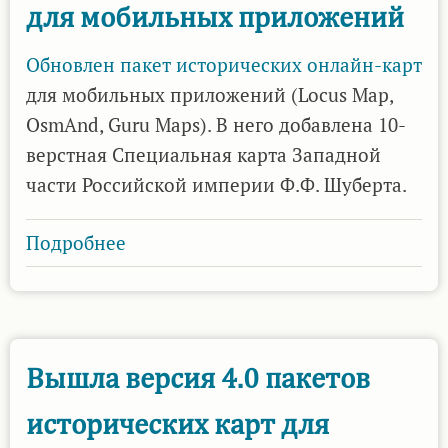
для мобильных приложений
мобильных
приложений
Обновлен пакет
исторических онлайн-карт
для мобильных приложений (Locus Map,
OsmAnd, Guru Maps). В него добавлена 10-
верстная Специальная карта Западной
части Российской империи Ф.Ф. Шуберта.
Подробнее
о
Вышло
обновление
4.1
пакетов
Вышла версия 4.0 пакетов
исторических
исторических карт для
карт