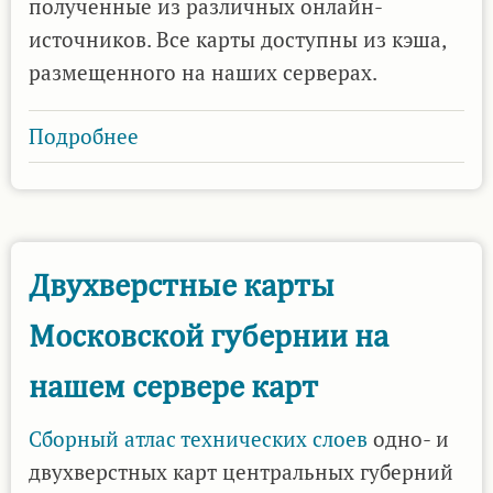
полученные из различных онлайн-
источников. Все карты доступны из кэша,
размещенного на наших серверах.
Подробнее
о
Большое
обновление
пакета
исторических
Двухверстные карты
карт
Московской губернии на
для
Locus
нашем сервере карт
Map
3/4
Сборный атлас технических слоев
одно- и
теперь
двухверстных карт центральных губерний