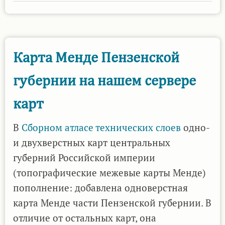
Карта
Менде
Пензенской
губернии
Карта Менде Пензенской
в
губернии на нашем сервере
пакете
для
карт
Locus
Map
В
Сборном атласе технических слоев
одно-
3/4
и двухверстных карт центральных
губерний Российской империи
(топографические межевые карты Менде)
пополнение: добавлена одноверстная
карта Менде части Пензенской губернии. В
отличие от остальных карт, она