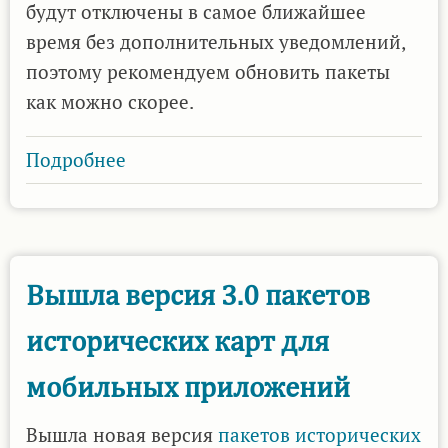
будут отключены в самое ближайшее
время без дополнительных уведомлений,
поэтому рекомендуем обновить пакеты
как можно скорее.
Подробнее
о
Вышла
версия
4.0
пакетов
Вышла версия 3.0 пакетов
исторических
исторических карт для
карт
для
мобильных приложений
мобильных
приложений
Вышла новая версия
пакетов исторических