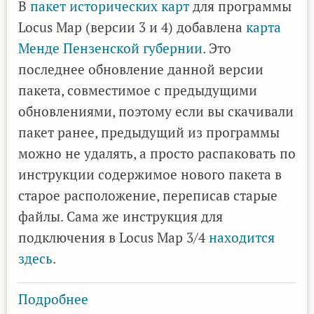
добавлена
В
пакет исторических карт
для программы
карта
Locus Map (версии 3 и 4) добавлена
карта
Менде
Менде Пензенской губернии
. Это
Пензенской
последнее обновление данной версии
губернии
пакета, совместимое с предыдущими
обновлениями, поэтому если вы скачивали
пакет ранее, предыдущий из программы
можно не удалять, а просто распаковать по
инструкции содержимое нового пакета в
старое расположение, переписав старые
файлы. Сама же инструкция для
подключения в Locus Map 3/4
находится
здесь
.
Подробнее
о