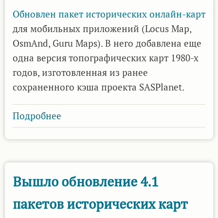
Обновлен пакет
исторических онлайн-карт
для мобильных приложений (Locus Map,
OsmAnd, Guru Maps). В него добавлена еще
одна версия топографических карт 1980-х
годов, изготовленная из ранее
сохраненного кэша проекта SASPlanet.
Подробнее
о
Вышло
обновление
4.2
пакетов
Вышло обновление 4.1
исторических
пакетов исторических карт
карт
для