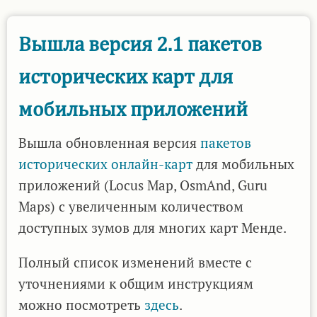
3.0
пакетов
Вышла версия 2.1 пакетов
исторических
исторических карт для
карт
для
мобильных приложений
мобильных
приложений
Вышла обновленная версия
пакетов
исторических онлайн-карт
для мобильных
приложений (Locus Map, OsmAnd, Guru
Maps) с увеличенным количеством
доступных зумов для многих карт Менде.
Полный список изменений вместе с
уточнениями к общим инструкциям
можно посмотреть
здесь
.