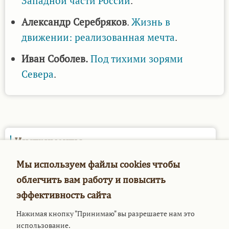
Западной части России
.
Александр Серебряков
.
Жизнь в
движении: реализованная мечта
.
Иван Соболев.
Под тихими зорями
Севера
.
Инструменты
Опросы
Мы используем файлы cookies чтобы
облегчить вам работу и повысить
Мое меню
эффективность сайта
Нажимая кнопку "Принимаю" вы разрешаете нам это
Войти
использование.