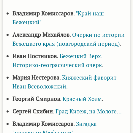
Владимир Комиссаров
.
"Край наш
Бежецкий"
Александр Михайлов
.
Очерки по истории
Бежецкого края (новгородский период)
.
Иван Постников.
Бежецкий Верх.
Историко-географический очерк
.
Мария Нестерова
.
Княжеский фаворит
Иван Всеволожский
.
Георгий Смирнов
.
Красный Холм
.
Сергей Скибин
.
Град Китеж, на Мологе…
Владимир Комиссаров
.
Загадка
"проекции Мюфлинга"