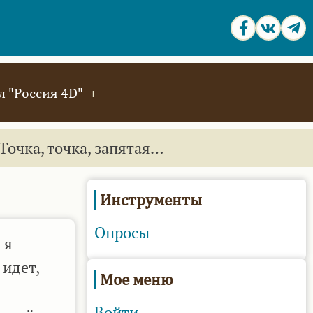
 "Россия 4D"
Точка, точка, запятая…
Инструменты
Опросы
 я
идет,
Мое меню
Войти