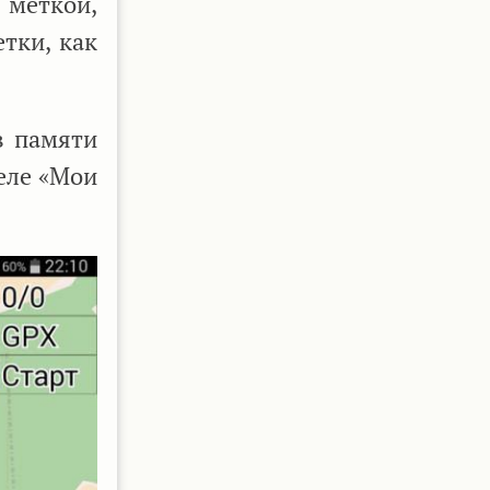
 меткой,
тки, как
в памяти
еле «Мои