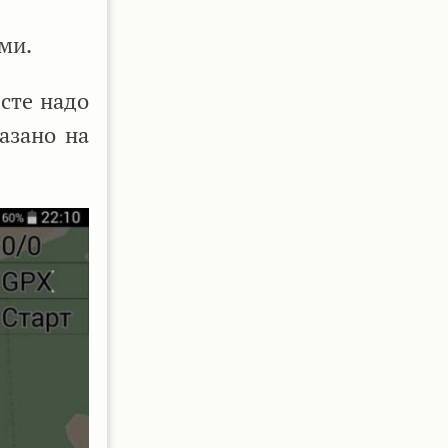
ми.
сте надо
азано на