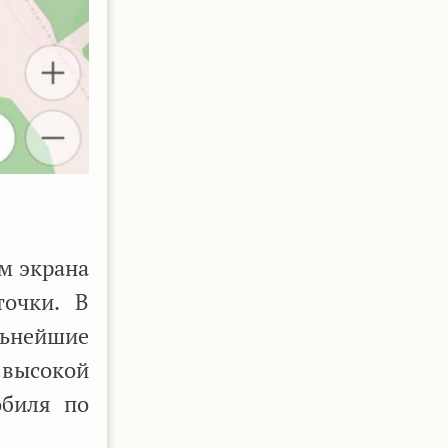
м экрана
точки. В
льнейшие
 высокой
обиля по