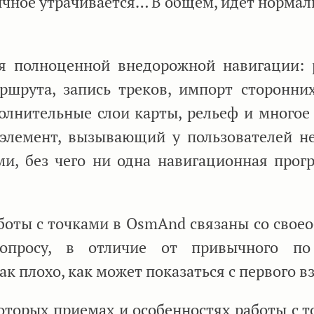
ычное утрачивается… В общем, идет норма
я полноценной внедорожной навигации: 
шрута, запись треков, импорт сторонних
полнительные слои карты, рельеф и многое
 элемент, вызывающий у пользователей н
ами, без чего ни одна навигационная прог
аботы с точками в OsmAnd связаны со свое
опросу, в отличие от привычного по
к плохо, как может показаться с первого вз
которых приемах и особенностях работы с 