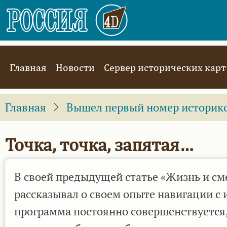
Перейти
к
основному
содержанию
Main
Главная
Новости
Сервер исторических карт
navigation
Главная
Вышел первый номер историко-
Точка, точка, запятая…
В своей предыдущей статье «Жизнь и сме
рассказывал о своем опыте навигации с
программа постоянно совершенствуется,