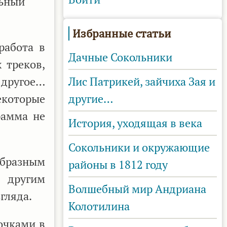
льный
Избранные статьи
работа в
Дачные Сокольники
 треков,
 другое…
Лис Патрикей, зайчиха Зая и
екоторые
другие…
рамма не
История, уходящая в века
Сокольники и окружающие
образным
районы в 1812 году
 другим
Волшебный мир Андриана
гляда.
Колотилина
точками в