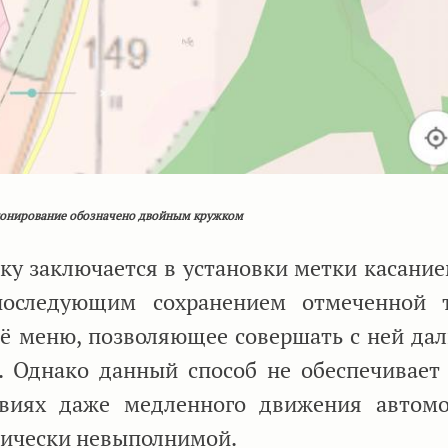
ционирование обозначено двойным кружком
ку заключается в установки метки касание
последующим сохранением отмеченной 
 её меню, позволяющее совершать с ней да
3. Однако данный способ не обеспечивает
овиях даже медленного движения автом
тически невыполнимой.