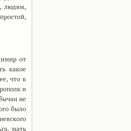
, людям,
простой,
димир от
ть какое
ее, что к
рополк и
обычаи не
ого было
иевского
ьга, мать