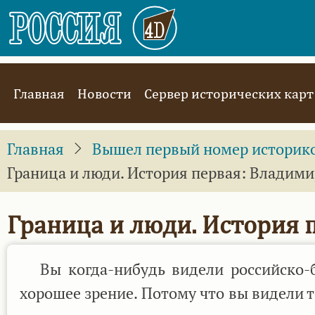
Перейти
к
основному
содержанию
Main
Главная
Новости
Сервер исторических карт
navigation
Главная
Вышел первый номер историко-
Граница и люди. История первая: Владими
Граница и люди. История 
Вы когда-нибудь видели российско-бе
хорошее зрение. Потому что вы видели то