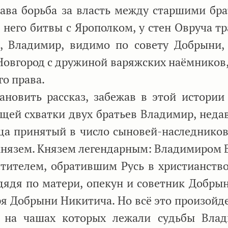
лава борьба за власть между старшими бра
 него битвы с Ярополком, у стен Овруча т
м, Владимир, видимо по совету Добрыни,
 Новгород с дружиной варяжских наёмников
го права.
овить рассказ, забежав в этой истории
оящей схватки двух братьев Владимир, нед
ца принятый в число сыновей-наследников
князем. Князем легендарным: Владимиром 
ителем, обратившим Русь в христианство
дядя по матери, опекун и советник Добрын
я Добрыни Никитича. Но всё это произойде
, на чашах которых лежали судьбы Вла