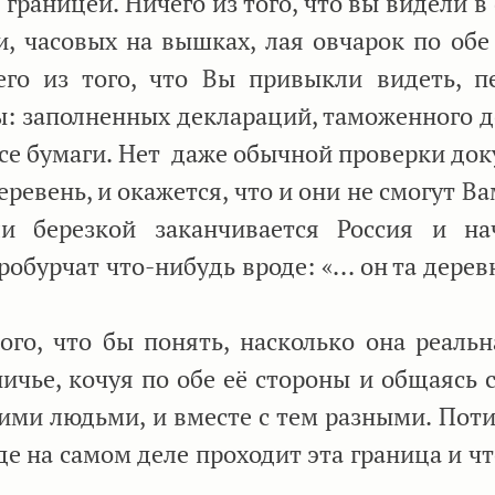
 с границей. Ничего из того, что вы видели 
, часовых на вышках, лая овчарок по обе
его из того, что Вы привыкли видеть, п
: заполненных деклараций, таможенного д
се бумаги. Нет даже обычной проверки док
евень, и окажется, что и они не смогут В
ли березкой заканчивается Россия и на
обурчат что-нибудь вроде: «... он та дере
го, что бы понять, насколько она реальн
ичье, кочуя по обе её стороны и общаясь 
ими людьми, и вместе с тем разными. Поти
е на самом деле проходит эта граница и чт