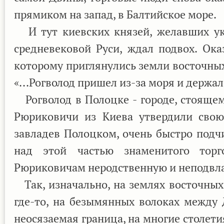
прямиком на запад, в Балтийское море.
И тут киевских князей, желавших ук
средневековой Руси, ждал подвох. Ок
которому приглянулись земли восточных
«...Рогволод пришел из-за моря и держал 
Рогволод в Полоцке - городе, стоящем
Рюриковичи из Киева утвердили свою 
завладев Полоцком, очень быстро подч
над этой частью знаменитого торго
Рюриковичам неродственную и неподвл
Так, изначально, на землях восточных 
где-то, на безымянных волоках между
неосязаемая граница, на многие столети