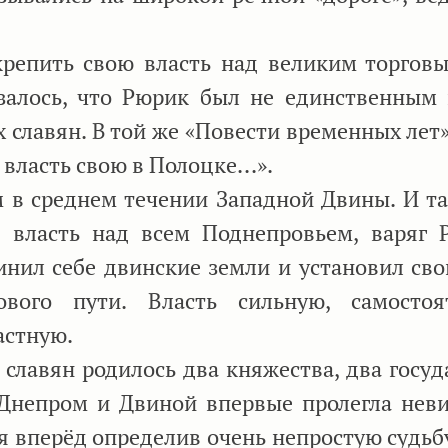
репить свою власть над великим торгов
азалось, что Рюрик был не единственным 
 славян. В той же «Повести временных лет»
власть свою в Полоцке...».
 в среднем течении Западной Двины. И та
власть над всем Поднепровьем, варяг Р
инил себе двинские земли и установил сво
вого пути. Власть сильную, самостоя
астную.
славян родилось два княжества, два госуда
 Днепром и Двиной впервые пролегла нев
я вперёд определив очень непростую судьб