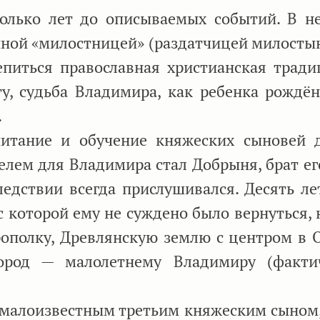
колько лет до описываемых событий. В н
иной «милостницей» (раздатчицей милостыни
епиться православная христианская тради
у, судьба Владимира, как ребенка рождён
.
тание и обучение княжеских сыновей 
лем для Владимира стал Добрыня, брат ег
едствии всегда прислушивался. Десять лет
 с которой ему не суждено было вернуться,
рополку, Древлянскую землю с центром в 
город — малолетнему Владимиру (факт
 малоизвестным третьим княжеским сыном,