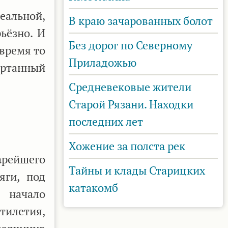
еальной,
В краю зачарованных болот
ьёзно. И
Без дорог по Северному
 время то
Приладожью
чертанный
Средневековые жители
Старой Рязани. Находки
последних лет
Хожение за полста рек
арейшего
Тайны и клады Старицких
яги, под
катакомб
 начало
тилетия,