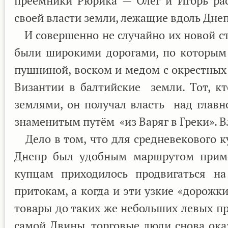
преемники Рюрика — Олег и Игорь рас
своей власти земли, лежащие вдоль Днеп
И совершенно не случайно их новой ст
были широкими дорогами, по которым 
пушниной, воском и медом с окрестных 
Византии в балтийские земли. Тот, к
землями, он получал власть над главн
знаменитым путём «из Варяг в Греки». В
Дело в том, что для средневекового ку
Днепр был удобным маршрутом приме
купцам приходилось продвигаться н
притокам, а когда и эти узкие «дорожк
товары до таких же небольших левых п
самой Двины, торговые люди снова ока