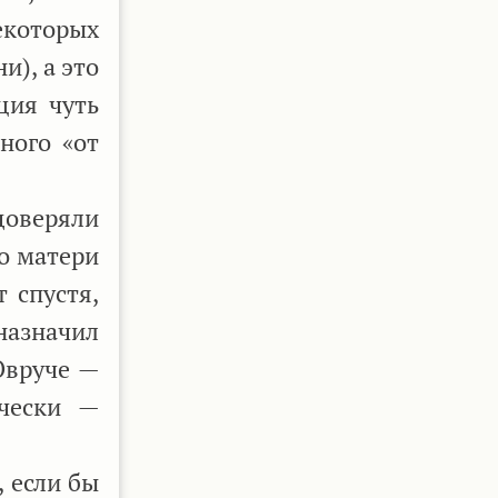
екоторых
), а это
ция чуть
ного «от
доверяли
о матери
 спустя,
 назначил
Овруче —
ически —
 если бы