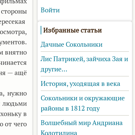
в фильмах
Войти
 стороны
ересекая
Избранные статьи
осмотра,
ументов.
Дачные Сокольники
ам внятно
Лис Патрикей, зайчиха Зая и
чинается
другие…
вня — ащё
История, уходящая в века
а, нужно
Сокольники и окружающие
с людьми
районы в 1812 году
хоньку в
Волшебный мир Андриана
о от чего
Колотилина