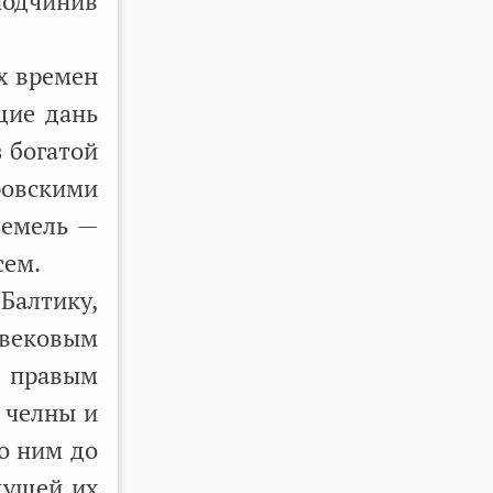
подчинив
х времен
щие дань
 богатой
ровскими
земель —
сем.
Балтику,
евековым
м правым
 челны и
о ним до
дущей их