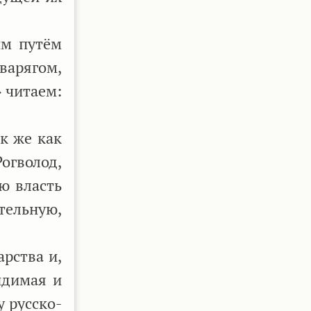
ым путём
варягом,
 читаем:
к же как
огволод,
ю власть
тельную,
рства и,
идимая и
у русско-