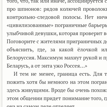
того, что, так или иначе, ассоциируется
про шпионов: рядов колючей проволоки
контрольно-следовой полосы. Нет нич
«цивилизованные» пограничные барьеры
улыбчивой девушки, которая проверит в
Поговорите с жителями приграничных дер
объяснить, где, за какой ёлочкой и
Белоруссия. Максимум махнут рукой и пр
Беларусь, а от энта ужо Россея...»
И тем не менее, граница есть. Для то
пожить хотя бы немного на этом погран
здесь живущими. Вроде бы очень похож
этом общении придет понимание того, гд
она на самом деле отделяет.