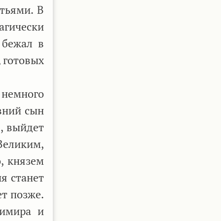
тьями. В
рагически
 бежал в
, готовых
 немного
авний сын
, выйдет
Великим,
, князем
я станет
т позже.
димира и