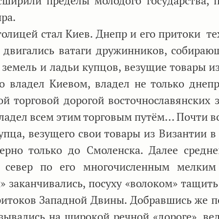
ширили пределы молодого государства, 
ра.
олицей стал Киев. Днепр и его притоки те
двигались ватаги дружинников, собираю
земель и ладьи купцов, везущие товары из
то владел Киевом, владел не только днеп
ой торговой дорогой восточнославянских 
ладел всем этим торговым путём... Почти в
пца, везущего свои товары из Византии в 
рно только до Смоленска. Далее средн
а север по его многочисленным мелки
и» заканчивались, посуху «волоком» тащить
ритоков Западной Двины. Добравшись же п
зывались на широкой речной «дороге», ве