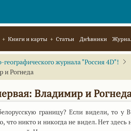
Книги и карты
Статьи
Днѣвники
Журнал
географического журнала "Россия 4D"!
р и Рогнеда
первая: Владимир и Рогнед
лорусскую границу? Если видели, то у В
, что никто и никогда не видел. Нет здесь 