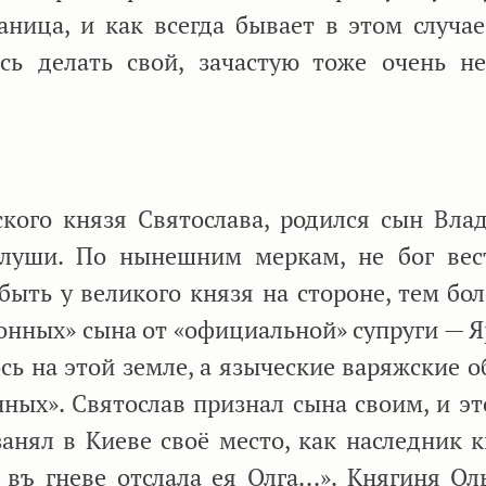
аница, и как всегда бывает в этом случае
ь делать свой, зачастую тоже очень не
ского князя Святослава, родился сын Вла
луши. По нынешним меркам, не бог вес
ыть у великого князя на стороне, тем бол
конных» сына от «официальной» супруги — Я
сь на этой земле, а языческие варяжские 
нных». Святослав признал сына своим, и эт
анял в Киеве своё место, как наследник к
 въ гневе отслала ея Олга...». Княгиня Ол