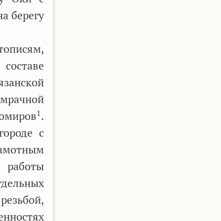
а берегу
тописям,
 составе
язанской
 мрачной
1
хомиров
.
городе с
рамотным
й работы
тдельных
резьбой,
енностях