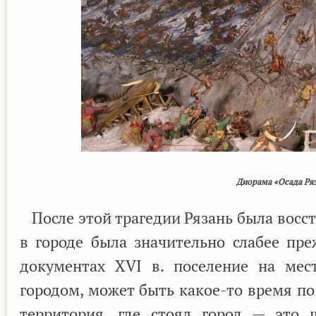
Диорама «Осада Ря
После этой трагедии Рязань была восст
в городе была значительно слабее пре
документах XVI в. поселение на мес
городом, может быть какое-то время по 
территория, где стоял город — это