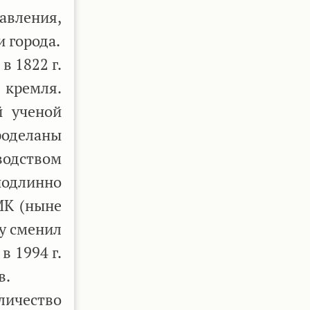
авления,
 города.
в 1822 г.
 кремля.
й ученой
роделаны
одством
 подлинно
МК (ныне
ту сменил
в 1994 г.
в.
ичество