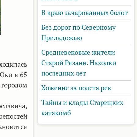
В краю зачарованных болот
Без дорог по Северному
Приладожью
Средневековые жители
Старой Рязани. Находки
ходилась
последних лет
Оки в 65
м городом
Хожение за полста рек
Тайны и клады Старицких
славича,
катакомб
епостей
ановится