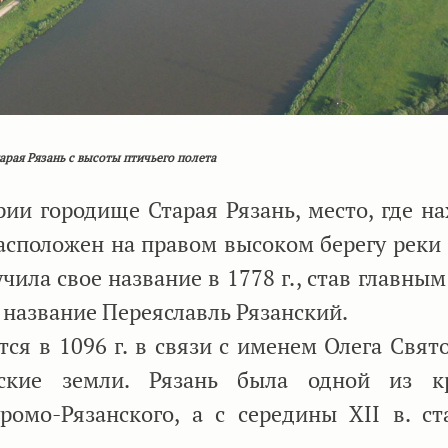
арая Рязань с высоты птичьего полета
 городище Старая Рязань, место, где на
расположен на правом высоком берегу реки 
чила свое название в 1778 г., став главны
а название Переяславль Рязанский.
я в 1096 г. в связи с именем Олега Свято
ские земли. Рязань была одной из кр
ромо-Рязанского, а с середины XII в. ст