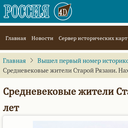
Перейти
к
основному
содержанию
Main
Главная
Новости
Сервер исторических карт
navigation
Главная
Вышел первый номер историко-
Средневековые жители Старой Рязани. На
Средневековые жители Ста
лет