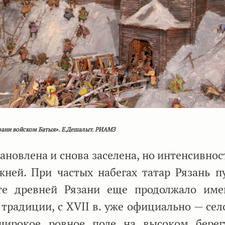
зани войском Батыя». Е.Дешалыт. РИАМЗ
ановлена и снова заселена, но интенсивнос
жней. При частых набегах татар Рязань пу
те древней Рязани еще продолжало име
традиции, с XVII в. уже официально — сел
 широкое ровное поле на высоком бере