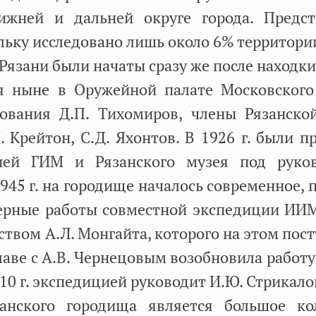
жней и дальней округе города. Предст
льку исследовано лишь около 6% территории
зани были начаты сразу же после находки 
я ныне в Оружейной палате Московского
ования Д.П. Тихомиров, члены Рязанско
. Крейтон, С.Д. Яхонтов. В 1926 г. были п
ией ГИМ и Рязанского музея под руков
1945 г. на городище началось современное,
ерные работы совместной экспедиции ИИ
ством А.Л. Монгайта, которого на этом пос
главе с А.В. Чернецовым возобновила работу 
10 г. экспедицией руководит И.Ю. Стрикало
ского городища является большое кол