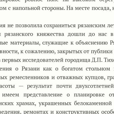
 с напольной стороны. На месте посада, н
ия не позволила сохраниться рязанским ле
 рязанского княжества дошли до нас в
вные материалы, служащие к объяснению Р
вности, к сожалению, закрытых от публики
из первых исследователей городища Д.П. Ти
ния о Рязани как о богатом стольном 
ых ремесленников и отважных купцов, г
соты — результат почти двухсотлетне
 имеем представление о планировке о
анских храмах, украшенных белокаменной 
ведения, ремонтах и конструктивных особ