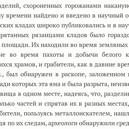
делий, схороненных горожанами наканун
у времени найдено и введено в научный о
ских кладах широко публиковались и в науч
спрятанных рязанцами кладов было горазд
 площади. Их находили во время земляных 
яне во время пахоты и добычи белого 
ся храмов, и грабители, как в давние врем
г., был обнаружен в раскопе, заложенном 
ади которых эта яма и была разрыта, неизв
вища в одном месте, надеясь, что, раздели
ько частей и спрятав их в разных местах,
абители, пользуясь металлоискателем, нашл
Идя по их следам, археологи обнаружили сре