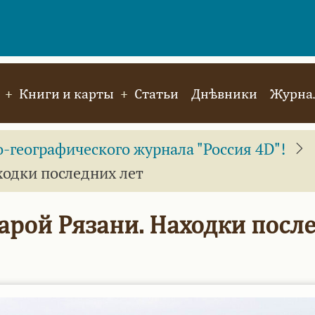
Книги и карты
Статьи
Днѣвники
Журнал
географического журнала "Россия 4D"!
ходки последних лет
рой Рязани. Находки посл