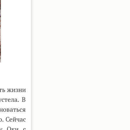
ть жизни
стела. В
новаться
о. Сейчас
гу Оки с