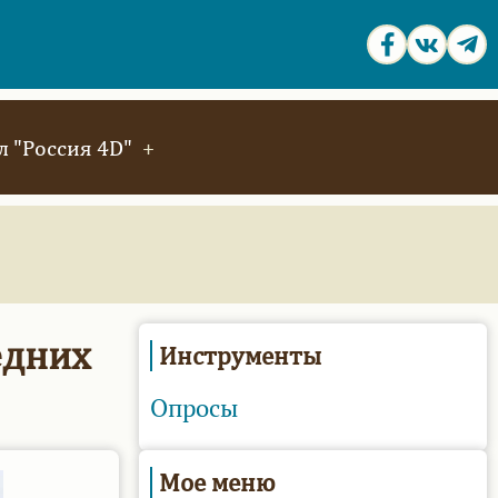
 "Россия 4D"
едних
Инструменты
Опросы
Мое меню