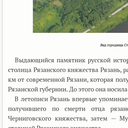
Вид городища Ст
Выдающийся памятник русской истории
столица Рязанского княжества Рязань, 
км от современной Рязани, которая полу
Рязанской губернии. До этого она носил
В летописи Рязань впервые упоминаетс
получившего по смерти отца рязан
Черниговского княжества, затем — Му
столицей Рязанского княжества.