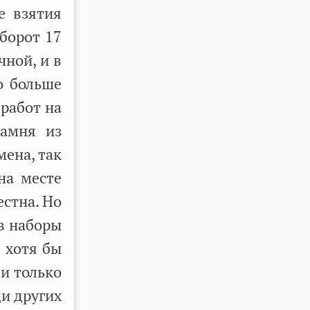
е взятия
борот 17
ной, и в
о больше
работ на
камня из
ена, так
на месте
естна. Но
в наборы
 хотя бы
и только
ди других