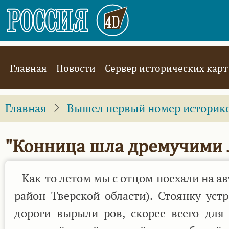
Перейти
к
основному
содержанию
Main
Главная
Новости
Сервер исторических карт
navigation
Главная
Вышел первый номер историко-
"Конница шла дремучими л
Как-то летом мы с отцом поехали на а
район Тверской области). Стоянку уст
дороги вырыли ров, скорее всего для