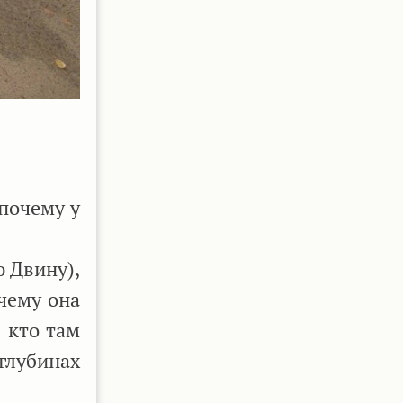
 почему у
 Двину),
очему она
, кто там
глубинах