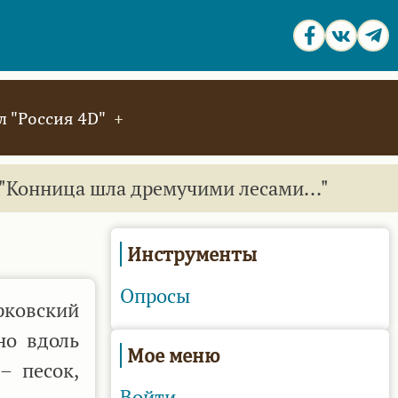
 "Россия 4D"
"Конница шла дремучими лесами..."
Инструменты
Опросы
рковский
но вдоль
Мое меню
– песок,
Войти