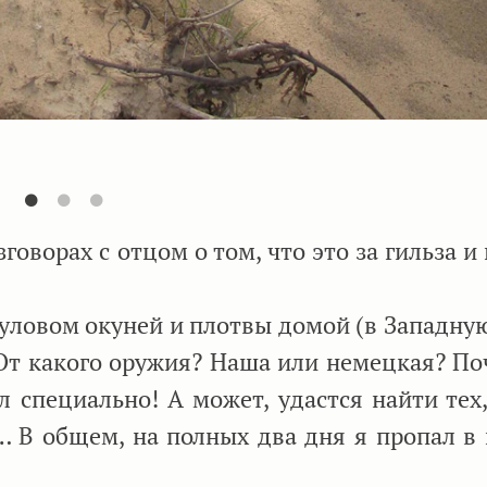
оворах с отцом о том, что это за гильза и
уловом окуней и плотвы домой (в Западную
? От какого оружия? Наша или немецкая? П
ал специально! А может, удастся найти тех
… В общем, на полных два дня я пропал в 