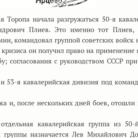
 Торопа начала разгружаться 50-я кавал
ндрович Плиев. Это именно тот Плиев,
мии, командовал группой советских войск н
о кризиса он получил право на применение 
у; согласования с руководством СССР при
 и 53-я кавалерийская дивизия под коман
 и, после нескольких дней боев, отошли 
тдельная кавалерийская группа из 50-
 группы назначается Лев Михайлович До