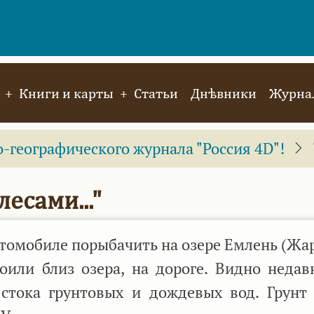
Книги и карты
Статьи
Днѣвники
Журнал
географического журнала "Россия 4D"!
есами..."
втомобиле порыбачить на озере Емлень (Жа
роили близ озера, на дороге. Видно недав
 стока грунтовых и дождевых вод. Грунт 