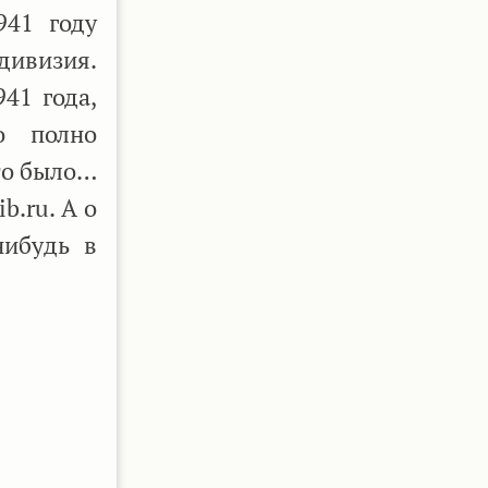
941 году
дивизия.
41 года,
о полно
то было…
b.ru. А о
нибудь в