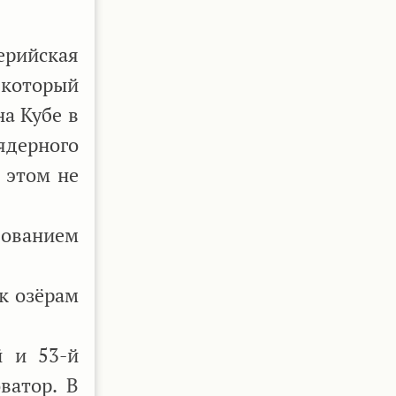
ерийская
 который
а Кубе в
ядерного
 этом не
дованием
к озёрам
й и 53-й
ватор. В