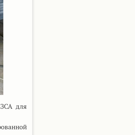
МЗСА для
рованной