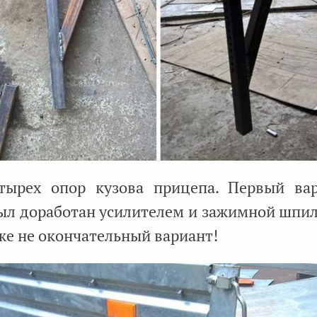
тырех опор кузова прицепа. Первый ва
ыл доработан усилителем и зажимной шпил
оже не окончательный вариант!