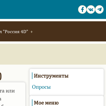
 "Россия 4D"
)
Инструменты
Опросы
та или
в
Мое меню