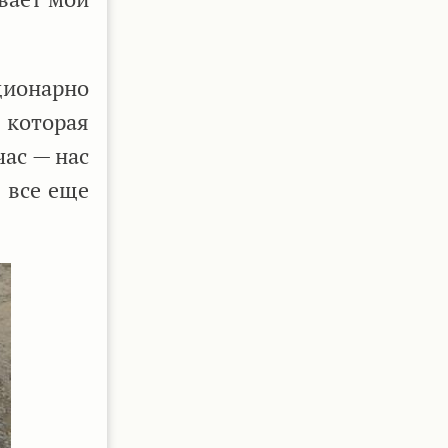
ционарно
 которая
час — нас
т все еще