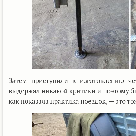
Затем приступили к изготовлению че
выдержал никакой критики и поэтому б
как показала практика поездок, — это т