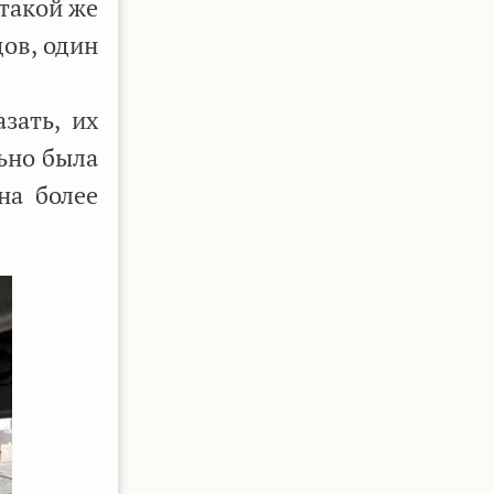
 такой же
ов, один
зать, их
ьно была
на более