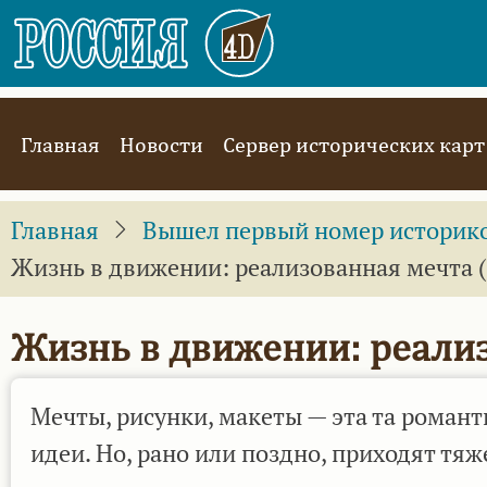
Перейти
к
основному
содержанию
Main
Главная
Новости
Сервер исторических карт
navigation
Главная
Вышел первый номер историко-
Жизнь в движении: реализованная мечта 
Жизнь в движении: реализ
Мечты, рисунки, макеты — эта та роман
идеи. Но, рано или поздно, приходят т