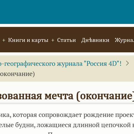
Книги и карты
Статьи
Днѣвники
Журнал
географического журнала "Россия 4D"!
(окончание)
ованная мечта (окончание
тика, которая сопровождает рождение проек
яжелые будни, ложащиеся длинной цепочкой 