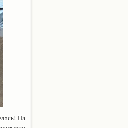
лась! На
вает мои