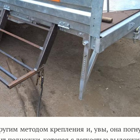
ругим методом крепления и, увы, она погну
нт подножки, которая с легкостью выдержи