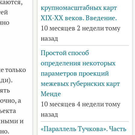
жаются,
крупномасштабных карт
сей
XIX-XX веков. Введение.
нно
10 месяцев 2 недели тому
назад
Простой способ
определения некоторых
е только
параметров проекций
ди).
межевых губернских карт
ять
Менде
очно, а
10 месяцев 4 недели тому
ъекта
назад
мными и
«Параллель Тучкова». Часть
но.