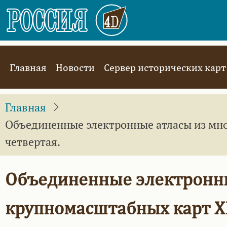
Перейти
к
основному
содержанию
Main
Главная
Новости
Сервер исторических карт
navigation
Главная
Объединенные электронные атласы из мно
четвертая.
Объединенные электронны
крупномасштабных карт XI