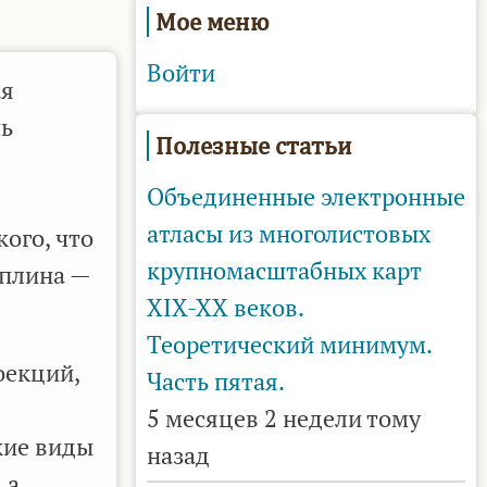
Мое меню
Войти
ая
шь
Полезные статьи
Объединенные электронные
атласы из многолистовых
кого, что
крупномасштабных карт
иплина —
XIX-XX веков.
Теоретический минимум.
оекций,
Часть пятая.
5 месяцев 2 недели тому
кие виды
назад
 а