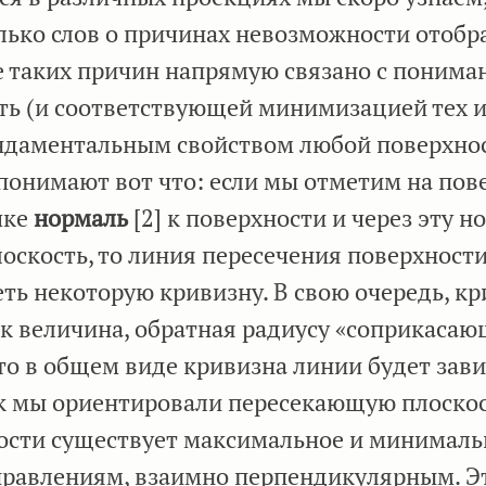
олько слов о причинах невозможности отоб
ие таких причин напрямую связано с поним
ть (и соответствующей минимизацией тех 
ундаментальным свойством любой поверхнос
 понимают вот что: если мы отметим на пов
чке
нормаль
[2] к поверхности и через эту н
скость, то линия пересечения поверхност
еть некоторую кривизну. В свою очередь, к
ак величина, обратная радиусу «соприкаса
что в общем виде кривизна линии будет зави
ак мы ориентировали пересекающую плоскос
ности существует максимальное и минималь
аправлениям, взаимно перпендикулярным. Э