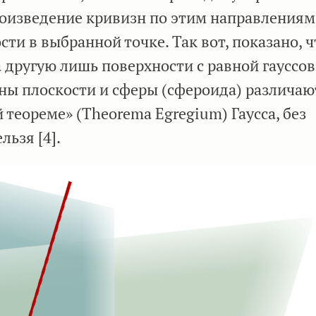
произведение кривизн по этим направлениям
ти в выбранной точке. Так вот, показано, ч
 другую лишь поверхности с равной гауссо
ны плоскости и сферы (сфероида) различают
 теореме» (Theorema Egregium) Гаусса, без
ьзя [4].