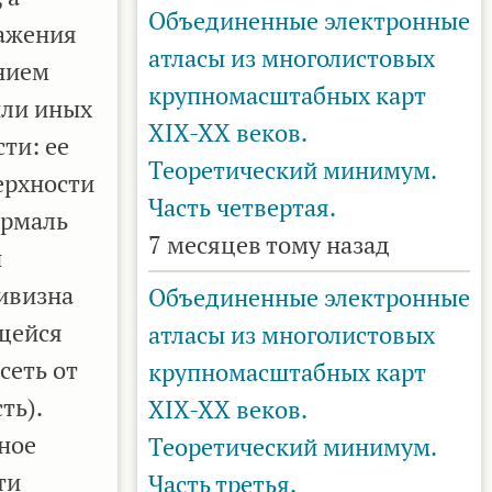
Объединенные электронные
ражения
атласы из многолистовых
анием
крупномасштабных карт
или иных
XIX-XX веков.
ти: ее
Теоретический минимум.
ерхности
Часть четвертая.
ормаль
7 месяцев тому назад
и
ривизна
Объединенные электронные
ющейся
атласы из многолистовых
сеть от
крупномасштабных карт
ть).
XIX-XX веков.
ное
Теоретический минимум.
ти
Часть третья.