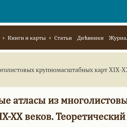
Книги и карты
Статьи
Днѣвники
Журнал
голистовых крупномасштабных карт XIX-XX
е атласы из многолистов
X-XX веков. Теоретический