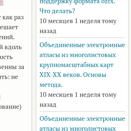
поддержку формата ozfx.
Что делать?
 как раз
10 месяцев 1 неделя тому
решает
назад
ений.
Объединенные электронные
й вдоль
атласы из многолистовых
ость
крупномасштабных карт
венны за
XIX-XX веков. Основы
ть: не
метода.
10 месяцев 1 неделя тому
я
назад
ование)
Объединенные электронные
атласы из многолистовых