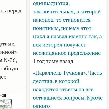
одиннадцатая,
еть перед
заключительная, в которой
наконец-то становится
понятным, почему этот
цикл я назвал именно так, а
артами
вся история получает
ионной»
неожиданное продолжение
ы N-36,
1 год тому назад
штабную
«Параллель Тучкова». Часть
нее
десятая, в которой
находятся ответы на все
оставшиеся вопросы. Кроме
одного