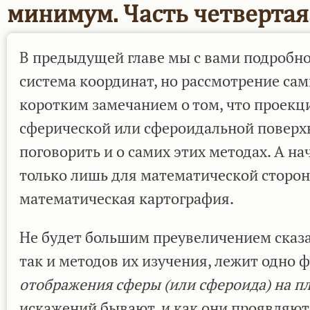
минимум. Часть четвертая
В предыдущей главе мы с вами подробно
система координат, но рассмотрение са
коротким замечанием о том, что проекц
сферической или сфероидальной поверхн
поговорить и о самих этих методах. А на
только лишь для математической сторон
математическая картография.
Не будет большим преувеличением сказат
так и методов их изучения, лежит одно
отображения сферы (или сфероида) на п
искажений бывают, и как они проявляют