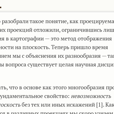
.
 разобрали такое понятие, как проецируем
мих проекций отложили, ограничившись ли
ия в картографии — это метод отображения
ости на плоскость. Теперь пришло время
чнем мы с объяснения их разнообразия — та
ы вопроса существует целая научная дисц
ь, что в основе как этого многообразия пр
 фундаментальное свойство:
невозможность
лоскость
без тех или иных искажений [1]. Ка
ся в различных проекциях мы скоро узнаем,