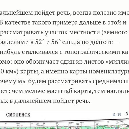
альнейшем пойдет речь, всегда полезно им
 качестве такого примера дальше в этой и
 рассматривать участок местности (земного
ллелями в 52° и 56° с.ш., а по долготе —
а-нибудь сталкивался с топографическими к
омо: оно обозначает один из листов «милл
10 км») карты, а именно карты номенклатур
Почему мы будем рассматривать среднемас
ст: чем мельче масштаб карты, тем нагляд
рых в дальнейшем пойдет речь.